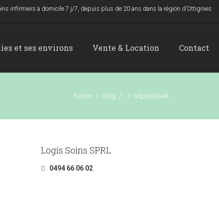
ins infirmiers à domicile 7 j/7, depuis plus de 20 ans dans la région d’Ottignies
ies et ses environs
Vente & Location
Contact
home
blog
bdplastipak
Logis Soins SPRL
0494 66 06 02