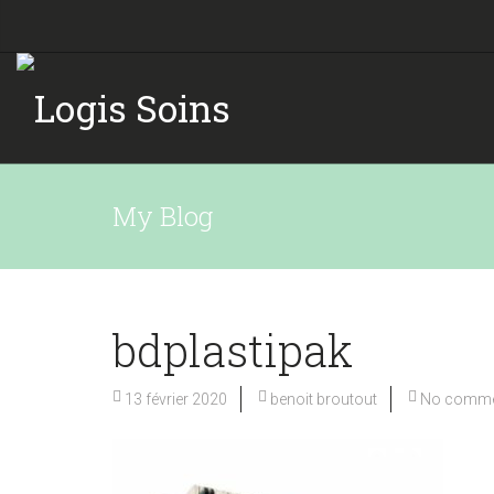
My Blog
bdplastipak
13 février 2020
benoit broutout
No comme