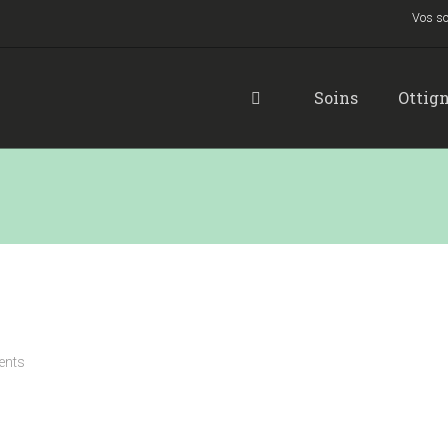
Vos so
Soins
Ottign
nts