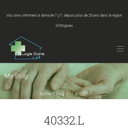
Vos soins infirmiers à domicile 7 j/7, depuis plus de 20 ans dans la région
d’Ottignies
My Blog
home
blog
40332.l
40332.L