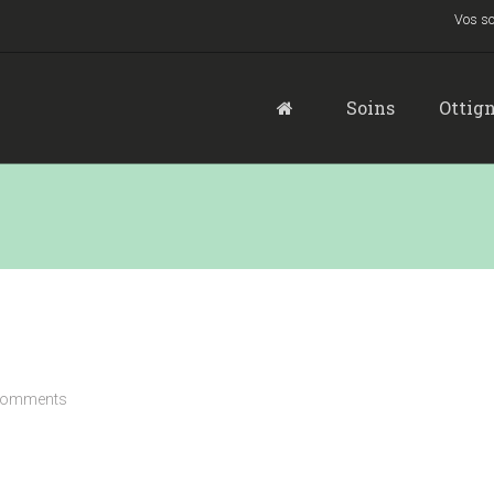
Vos so
Soins
Ottign
comments