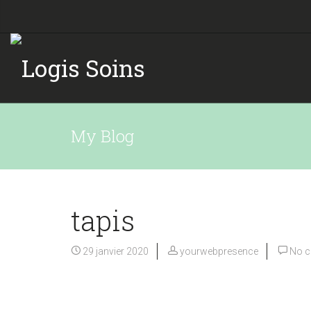
My Blog
tapis
29 janvier 2020
yourwebpresence
No 