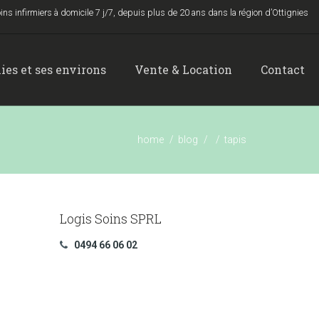
ins infirmiers à domicile 7 j/7, depuis plus de 20 ans dans la région d’Ottignies
ies et ses environs
Vente & Location
Contact
home
blog
tapis
Logis Soins SPRL
0494 66 06 02