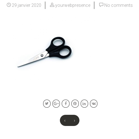
29 janvier 2020
yourwebpresence
No comments
‹
›