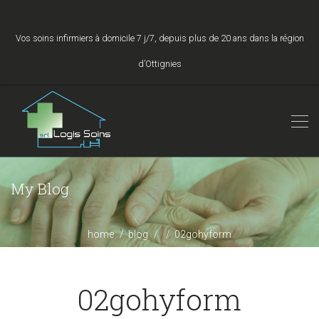
Vos soins infirmiers à domicile 7 j/7, depuis plus de 20 ans dans la région
d’Ottignies
My Blog
home
blog
02gohyform
02gohyform